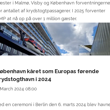
æster i Malmø, Visby og København forventningern
or antallet af krydstogtpassagerer. I 2025 forventer
MP at nå op på over 1 million gæster.
øbenhavn kåret som Europas førende
rydstogthavn i 2024
 March 2024 08:00
ed en ceremoni i Berlin den 6. marts 2024 blev havn