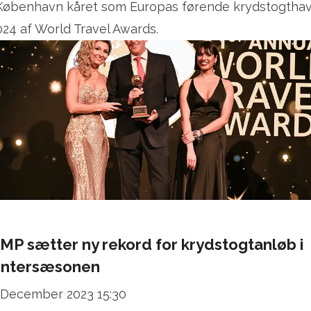
 København kåret som Europas førende krydstogtha
024 af World Travel Awards.
MP sætter ny rekord for krydstogtanløb i
intersæsonen
 December 2023 15:30