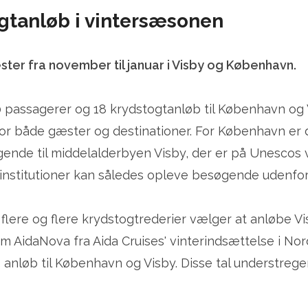
ogtanløb i vintersæsonen
er fra november til januar i Visby og København.
00 passagerer og 18 krydstogtanløb til København o
r for både gæster og destinationer. For København e
nde til middelalderbyen Visby, der er på Unescos v
institutioner kan således opleve besøgende udenfor
 flere og flere krydstogtrederier vælger at anløbe V
m AidaNova fra Aida Cruises' vinterindsættelse i No
 anløb til København og Visby. Disse tal understreg