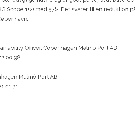
G Scope 1+2) med 57%. Det svarer til en reduktion p
i København.
tainability Officer, Copenhagen Malmö Port AB
52 00 98.
enhagen Malmö Port AB
1 01 31.