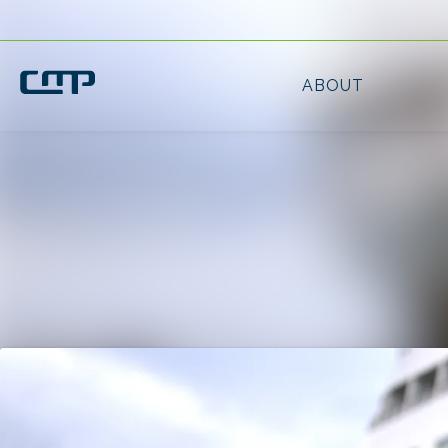
Latest news
News archive
Media library
Contact