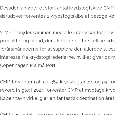
Desuden anløber et stort antal krydstogtskibe CMP 
derudover forventes 2 krydstogtskibe at besøge Kø
"CMP arbejder sammen med alle interessenter i dest
produkter og tilbud, der afspejler de forskellige tid
forårsmånederne for at supplere den allerede succ
interesse fra krydstogtrederierne, hvilket giver os m
Copenhagen Malmö Port.
CMP forventer i alt ca. 389 krydstogtanløb og 940.
rekord i sigte: I 2024 forventer CMP at modtage kryd
København virkelig er en fantastisk destination året
CMP har ambitionen om at blive en af verdens mest b