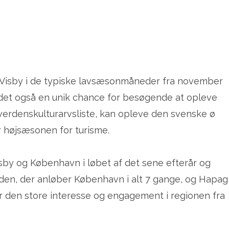
g Visby i de typiske lavsæsonmåneder fra november
r det også en unik chance for besøgende at opleve
erdenskulturarvsliste, kan opleve den svenske ø
 højsæsonen for turisme.
isby og København i løbet af det sene efterår og
rden, der anløber København i alt 7 gange, og Hapag
er den store interesse og engagement i regionen fra