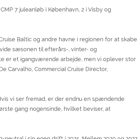
CMP 7 juleanløb i København, 2 i Visby og
ruise Baltic og andre havne i regionen for at skabe
vide sæsonen til efterårs-, vinter- og
 er et igangværende arbejde, men vi oplever stor
s De Carvalho, Commercial Cruise Director,
 Hvis vi ser fremad, er der endnu en spændende
ørste gang nogensinde, hvilket beviser, at
neutral i sin egen drift i 2025. Mellem 2020 og 2022