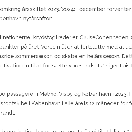
omkring årsskiftet 2023/2024: I december forventer 
benhavn nytårsaften.
inationerne, krydstogtrederier, CruiseCopenhagen, C
spunkter på året. Vores mål er at fortsætte med at ud
esrige sommersæson og skabe en helårssæson. Dette
otivationen til at fortsætte vores indsats," siger Lui
000 passagerer i Malmø, Visby og København i 2023.
stogtskibe i København i alle årets 12 måneder for f
 rundt.
æredygtige havne og er godt på vej til at blive CO2-