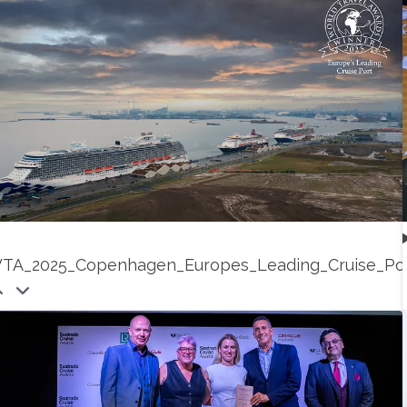
TA_2025_Copenhagen_Europes_Leading_Cruise_Por