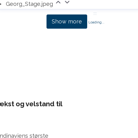
Georg_Stage.jpeg
Show more
Loading...
kst og velstand til
ndinaviens største