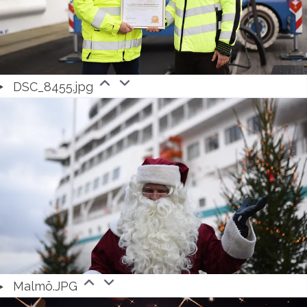
DSC_8455.jpg
Malmö.JPG