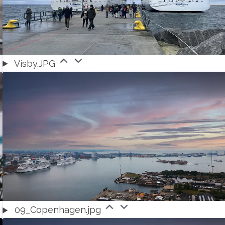
Visby.JPG
09_Copenhagen.jpg