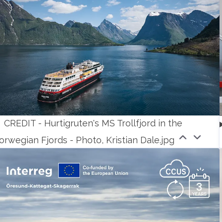
CREDIT - Hurtigruten's MS Trollfjord in the
orwegian Fjords - Photo, Kristian Dale.jpg