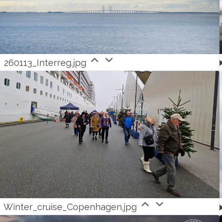
260113_Interreg.jpg
Winter_cruise_Copenhagen.jpg