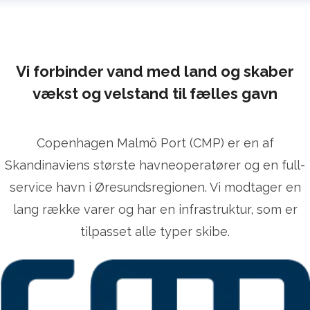
lrika Prytz Rugfelt
ress contact
Chief Communications & Sustainability
ficer
ulrika.prytz@cmport.com
+46 (0) 70 252 00 98
Vi forbinder vand med land og skaber
vækst og velstand til fælles gavn
Copenhagen Malmö Port (CMP) er en af
Skandinaviens største havneoperatører og en full-
service havn i Øresundsregionen. Vi modtager en
lang række varer og har en infrastruktur, som er
tilpasset alle typer skibe.