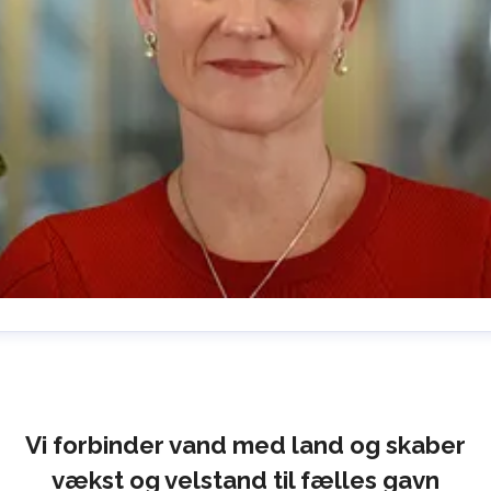
lrika Prytz Rugfelt
ress contact
Chief Communications & Sustainability
ficer
ulrika.prytz@cmport.com
+46 (0) 70 252 00 98
Vi forbinder vand med land og skaber
vækst og velstand til fælles gavn