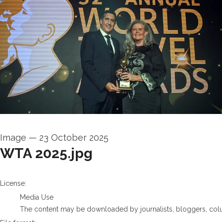
Image
—
23 October 2025
WTA 2025.jpg
go to media item
License:
Media Use
The content may be downloaded by journalists, bloggers, columni