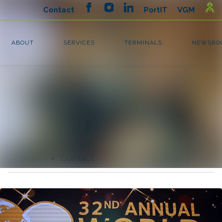
Latest news
Search in newsroom
News
Follow
Following
archive
Media library
Contact