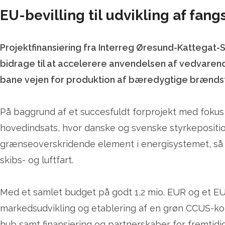
EU-bevilling til udvikling af fa
Projektfinansiering fra Interreg Øresund-Kattegat
bidrage til at accelerere anvendelsen af vedvare
bane vejen for produktion af bæredygtige brændst
På baggrund af et succesfuldt forprojekt med fokus 
hovedindsats, hvor danske og svenske styrkeposition
grænseoverskridende element i energisystemet, så i
skibs- og luftfart.
Med et samlet budget på godt 1,2 mio. EUR og et EU
markedsudvikling og etablering af en grøn CCUS-korr
hub samt finansiering og partnerskaber for fremtidig