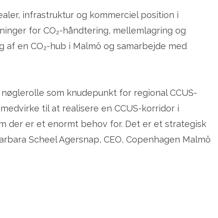
aler, infrastruktur og kommerciel position i
sninger for CO₂-håndtering, mellemlagring og
ering af en CO₂-hub i Malmö og samarbejde med
k nøglerolle som knudepunkt for regional CCUS-
medvirke til at realisere en CCUS-korridor i
der er et enormt behov for. Det er et strategisk
er Barbara Scheel Agersnap, CEO, Copenhagen Malmö