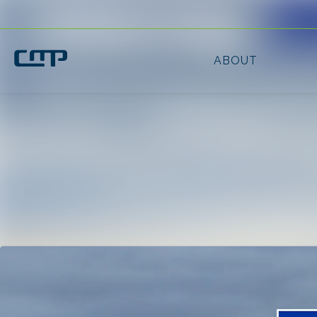
Latest news
News archive
Media library
Contact