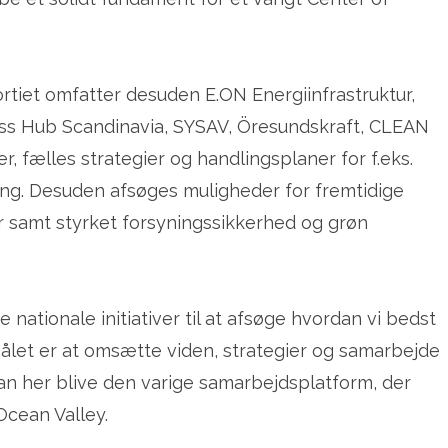
tiet omfatter desuden E.ON Energiinfrastruktur,
ess Hub Scandinavia, SYSAV, Öresundskraft, CLEAN
 fælles strategier og handlingsplaner for f.eks.
ring. Desuden afsøges muligheder for fremtidige
r samt styrket forsyningssikkerhed og grøn
ationale initiativer til at afsøge hvordan vi bedst
let er at omsætte viden, strategier og samarbejde
kan her blive den varige samarbejdsplatform, der
Ocean Valley.