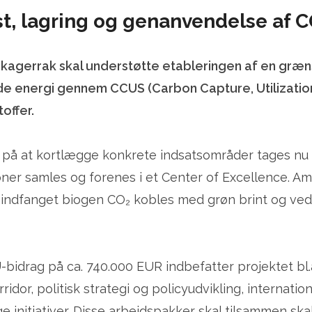
ngst, lagring og genanvendelse af
-Skagerrak skal understøtte etableringen af en gr
nde energi gennem CCUS (Carbon Capture, Utilizati
offer
.
på at kortlægge konkrete indsatsområder tages nu sk
er samles og forenes i et Center of Excellence. Ambi
ndfanget biogen CO₂ kobles med grøn brint og vedva
-bidrag på ca. 740.000 EUR indbefatter projektet bl
idor, politisk strategi og policyudvikling, interna
e initiativer. Disse arbejdspakker skal tilsammen ska