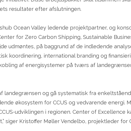
ts resultater efter afslutningen.
hub Ocean Valley ledende projektpartner, og konsor
enter for Zero Carbon Shipping, Sustainable Busin
de udmøntes, på baggrund af de indledende analyser,
isk koordinering, international branding og finansie
nkobling af energisystemer på tværs af landegrænse
f landegrænsen og gå systematisk fra enkeltstående n
idende økosystem for CCUS og vedvarende energi. Må
i CCUS-udviklingen i regionen. Center of Excellence 
 siger Kristoffer Møller Vendelbo, projektleder for 