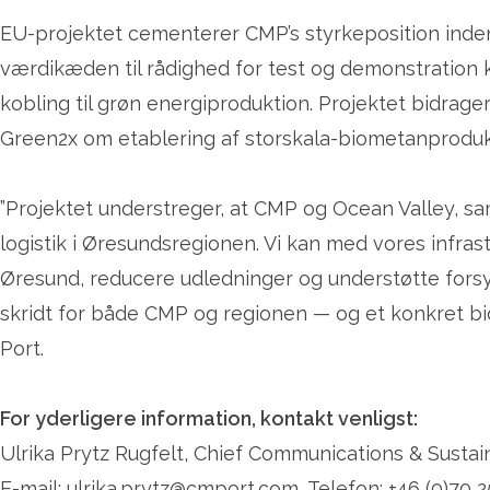
EU-projektet cementerer CMP’s styrkeposition inden f
værdikæden til rådighed for test og demonstration 
kobling til grøn energiproduktion. Projektet bidrag
Green2x om etablering af storskala-biometanproduk
”Projektet understreger, at CMP og Ocean Valley, s
logistik i Øresundsregionen. Vi kan med vores infras
Øresund, reducere udledninger og understøtte forsy
skridt for både CMP og regionen — og et konkret b
Port.
For yderligere information, kontakt venligst:
Ulrika Prytz Rugfelt, Chief Communications & Sustai
E-mail: ulrika.prytz@cmport.com, Telefon: +46 (0)70 