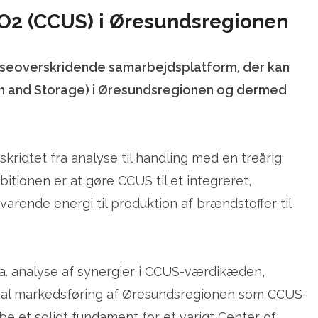
 CO2 (CCUS) i Øresundsregionen
ænseoverskridende samarbejdsplatform, der kan
on and Storage) i Øresundsregionen og dermed
ridtet fra analyse til handling med en treårig
tionen er at gøre CCUS til et integreret,
rende energi til produktion af brændstoffer til
.a. analyse af synergier i CCUS-værdikæden,
tional markedsføring af Øresundsregionen som CCUS-
be et solidt fundament for et varigt Center of