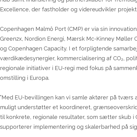
Excellence, der fastholder og videreudvikler projekte
Copenhagen Malmö Port (CMP) er via sin innovations
Green2x, Nordion Energi, Mærsk Mc-Kinney Møller C
og Copenhagen Capacity. I et forpligtende samarbej
værdikædesynergier, kommercialisering af CO₂, polit
regionale initiativer i EU-regi med fokus på samme
omstilling i Europa.
”Med EU-bevillingen kan vi samle aktører på tværs a
muligt understøtter et koordineret, grænseoverskr
til konkrete, regionale resultater, som sætter skub 
supporterer implementering og skalerbarhed på sigt,”