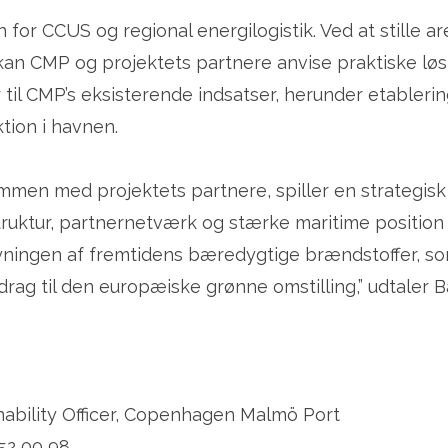
or CCUS og regional energilogistik. Ved at stille are
kan CMP og projektets partnere anvise praktiske lø
er til CMP’s eksisterende indsatser, herunder etabl
tion i havnen.
ammen med projektets partnere, spiller en strategis
truktur, partnernetværk og stærke maritime position 
ningen af fremtidens bæredygtige brændstoffer, som 
idrag til den europæiske grønne omstilling,” udtal
nability Officer, Copenhagen Malmö Port
252 00 98