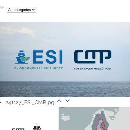
Category
241127_ESI_CMP.jpg