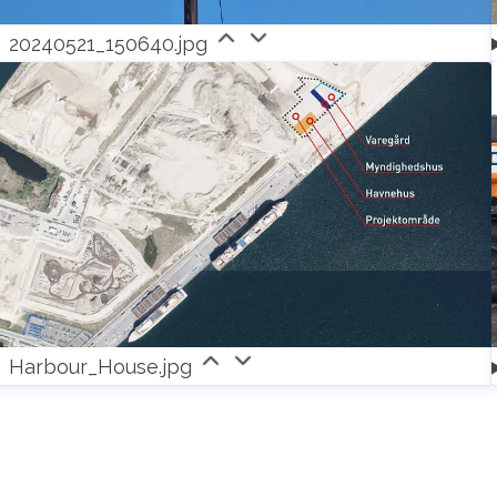
20240521_150640.jpg
Harbour_House.jpg