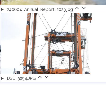
240604_Annual_Report_2023.jpg
DSC_3294.JPG