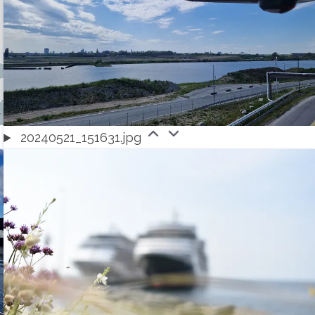
20240521_151631.jpg