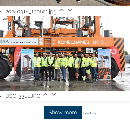
20240318_130621.jpg
DSC_3301.JPG
Show more
Loading...