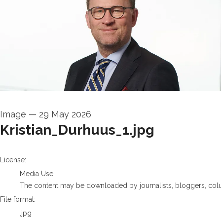
Image
—
29 May 2026
Kristian_Durhuus_1.jpg
go to media item
License:
Media Use
The content may be downloaded by journalists, bloggers, columni
File format:
.jpg