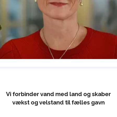
lrika Prytz Rugfelt
ress contact
Chief Communications & Sustainability
ficer
ulrika.prytz@cmport.com
+46 (0) 70 252 00 98
Vi forbinder vand med land og skaber
vækst og velstand til fælles gavn