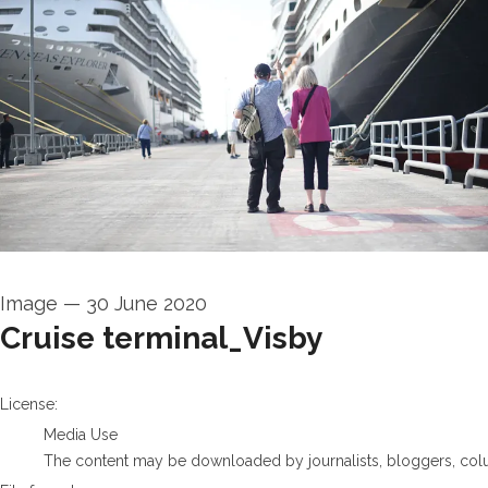
Image
—
30 June 2020
Cruise terminal_Visby
go to media item
License:
Media Use
The content may be downloaded by journalists, bloggers, columni