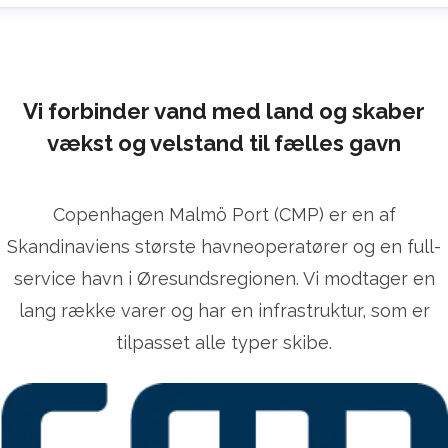
lrika Prytz Rugfelt
ress contact
Chief Communications & Sustainability
ficer
ulrika.prytz@cmport.com
+46 (0) 70 252 00 98
Vi forbinder vand med land og skaber
vækst og velstand til fælles gavn
Copenhagen Malmö Port (CMP) er en af
Skandinaviens største havneoperatører og en full-
service havn i Øresundsregionen. Vi modtager en
lang række varer og har en infrastruktur, som er
tilpasset alle typer skibe.